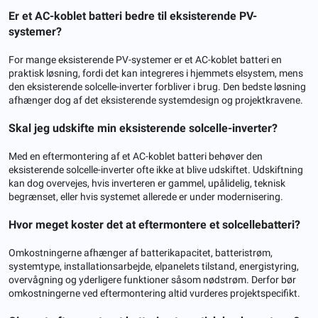
Er et AC-koblet batteri bedre til eksisterende PV-
systemer?
For mange eksisterende PV-systemer er et AC-koblet batteri en
praktisk løsning, fordi det kan integreres i hjemmets elsystem, mens
den eksisterende solcelle-inverter forbliver i brug. Den bedste løsning
afhænger dog af det eksisterende systemdesign og projektkravene.
Skal jeg udskifte min eksisterende solcelle-inverter?
Med en eftermontering af et AC-koblet batteri behøver den
eksisterende solcelle-inverter ofte ikke at blive udskiftet. Udskiftning
kan dog overvejes, hvis inverteren er gammel, upålidelig, teknisk
begrænset, eller hvis systemet allerede er under modernisering.
Hvor meget koster det at eftermontere et solcellebatteri?
Omkostningerne afhænger af batterikapacitet, batteristrøm,
systemtype, installationsarbejde, elpanelets tilstand, energistyring,
overvågning og yderligere funktioner såsom nødstrøm. Derfor bør
omkostningerne ved eftermontering altid vurderes projektspecifikt.