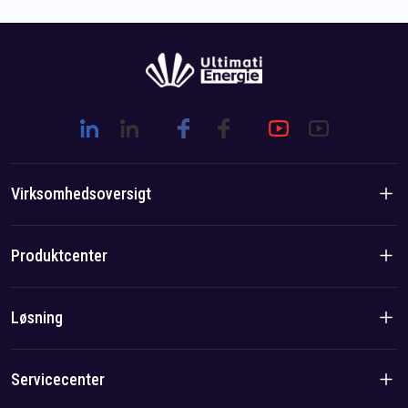
Virksomhedsoversigt
Virksomhedsintroduktion
Produktcenter
Brandhistorie
Boligprodukter
Løsning
Hold-/lokal fordel
C&I-produkter
Løsning
Servicecenter
Sag