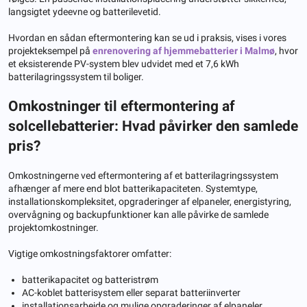
langsigtet ydeevne og batterilevetid.
Hvordan en sådan eftermontering kan se ud i praksis, vises i vores
projekteksempel på
en
renovering af hjemmebatterier i Malmø
, hvor
et eksisterende PV-system blev udvidet med et 7,6 kWh
batterilagringssystem til boliger.
Omkostninger til eftermontering af
solcellebatterier: Hvad påvirker den samlede
pris?
Omkostningerne ved eftermontering af et batterilagringssystem
afhænger af mere end blot batterikapaciteten. Systemtype,
installationskompleksitet, opgraderinger af elpaneler, energistyring,
overvågning og backupfunktioner kan alle påvirke de samlede
projektomkostninger.
Vigtige omkostningsfaktorer omfatter:
batterikapacitet og batteristrøm
AC-koblet batterisystem eller separat batteriinverter
installationsarbejde og mulige opgraderinger af elpaneler