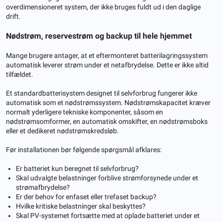
overdimensioneret system, der ikke bruges fuldt ud i den daglige
drift.
Nødstrøm, reservestrøm og backup til hele hjemmet
Mange brugere antager, at et eftermonteret batterilagringssystem
automatisk leverer strøm under et netafbrydelse. Dette er ikke altid
tilfældet.
Et standardbatterisystem designet til selvforbrug fungerer ikke
automatisk som et nødstrømssystem. Nødstrømskapacitet kræver
normalt yderligere tekniske komponenter, såsom en
nødstrømsomformer, en automatisk omskifter, en nødstrømsboks
eller et dedikeret nødstrømskredsløb.
Før installationen bør følgende spørgsmål afklares:
Er batteriet kun beregnet til selvforbrug?
Skal udvalgte belastninger forblive strømforsynede under et
strømafbrydelse?
Er der behov for enfaset eller trefaset backup?
Hvilke kritiske belastninger skal beskyttes?
Skal PV-systemet fortsætte med at oplade batteriet under et