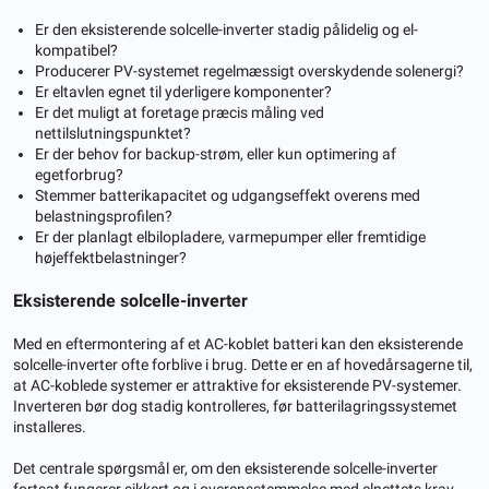
Er den eksisterende solcelle-inverter stadig pålidelig og el-
kompatibel?
Producerer PV-systemet regelmæssigt overskydende solenergi?
Er eltavlen egnet til yderligere komponenter?
Er det muligt at foretage præcis måling ved
nettilslutningspunktet?
Er der behov for backup-strøm, eller kun optimering af
egetforbrug?
Stemmer batterikapacitet og udgangseffekt overens med
belastningsprofilen?
Er der planlagt elbilopladere, varmepumper eller fremtidige
højeffektbelastninger?
Eksisterende solcelle-inverter
Med en eftermontering af et AC-koblet batteri kan den eksisterende
solcelle-inverter ofte forblive i brug. Dette er en af ​​hovedårsagerne til,
at AC-koblede systemer er attraktive for eksisterende PV-systemer.
Inverteren bør dog stadig kontrolleres, før batterilagringssystemet
installeres.
Det centrale spørgsmål er, om den eksisterende solcelle-inverter
fortsat fungerer sikkert og i overensstemmelse med elnettets krav,