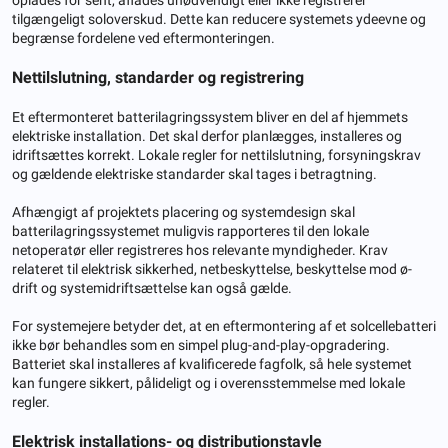
tilgængeligt soloverskud. Dette kan reducere systemets ydeevne og
begrænse fordelene ved eftermonteringen.
Nettilslutning, standarder og registrering
Et eftermonteret batterilagringssystem bliver en del af hjemmets
elektriske installation. Det skal derfor planlægges, installeres og
idriftsættes korrekt. Lokale regler for nettilslutning, forsyningskrav
og gældende elektriske standarder skal tages i betragtning.
Afhængigt af projektets placering og systemdesign skal
batterilagringssystemet muligvis rapporteres til den lokale
netoperatør eller registreres hos relevante myndigheder. Krav
relateret til elektrisk sikkerhed, netbeskyttelse, beskyttelse mod ø-
drift og systemidriftsættelse kan også gælde.
For systemejere betyder det, at en eftermontering af et solcellebatteri
ikke bør behandles som en simpel plug-and-play-opgradering.
Batteriet skal installeres af kvalificerede fagfolk, så hele systemet
kan fungere sikkert, pålideligt og i overensstemmelse med lokale
regler.
Elektrisk installations- og distributionstavle