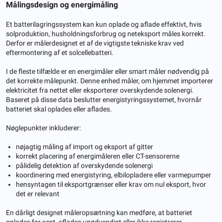
Målingsdesign og energimåling
Et batterilagringssystem kan kun oplade og aflade effektivt, hvis
solproduktion, husholdningsforbrug og neteksport måles korrekt.
Derfor er målerdesignet et af de vigtigste tekniske krav ved
eftermontering af et solcellebatteri.
I de fleste tilfælde er en energimåler eller smart måler nødvendig på
det korrekte målepunkt. Denne enhed måler, om hjemmet importerer
elektricitet fra nettet eller eksporterer overskydende solenergi.
Baseret på disse data beslutter energistyringssystemet, hvornår
batteriet skal oplades eller aflades.
Nøglepunkter inkluderer:
nøjagtig måling af import og eksport af gitter
korrekt placering af energimåleren eller CT-sensorerne
pålidelig detektion af overskydende solenergi
koordinering med energistyring, elbilopladere eller varmepumper
hensyntagen til eksportgrænser eller krav om nul eksport, hvor
det er relevant
En dårligt designet måleropsætning kan medføre, at batteriet
oplades for sent, aflades unødvendigt eller ikke registrerer