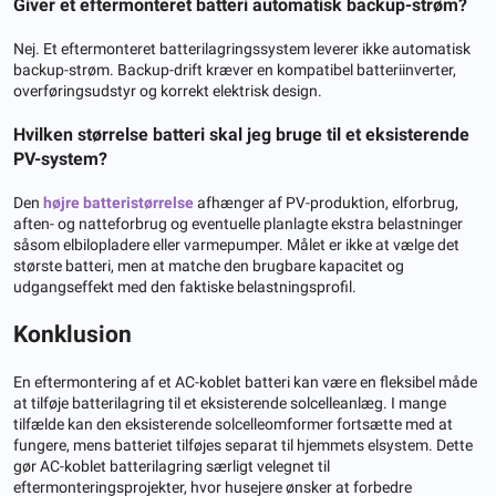
Giver et eftermonteret batteri automatisk backup-strøm?
Nej. Et eftermonteret batterilagringssystem leverer ikke automatisk
backup-strøm. Backup-drift kræver en kompatibel batteriinverter,
overføringsudstyr og korrekt elektrisk design.
Hvilken størrelse batteri skal jeg bruge til et eksisterende
PV-system?
Den
højre batteristørrelse
afhænger af PV-produktion, elforbrug,
aften- og natteforbrug og eventuelle planlagte ekstra belastninger
såsom elbilopladere eller varmepumper. Målet er ikke at vælge det
største batteri, men at matche den brugbare kapacitet og
udgangseffekt med den faktiske belastningsprofil.
Konklusion
En eftermontering af et AC-koblet batteri kan være en fleksibel måde
at tilføje batterilagring til et eksisterende solcelleanlæg. I mange
tilfælde kan den eksisterende solcelleomformer fortsætte med at
fungere, mens batteriet tilføjes separat til hjemmets elsystem. Dette
gør AC-koblet batterilagring særligt velegnet til
eftermonteringsprojekter, hvor husejere ønsker at forbedre