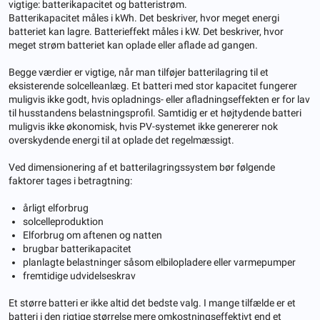
vigtige: batterikapacitet og batteristrøm.
Batterikapacitet måles i kWh. Det beskriver, hvor meget energi
batteriet kan lagre. Batterieffekt måles i kW. Det beskriver, hvor
meget strøm batteriet kan oplade eller aflade ad gangen.
Begge værdier er vigtige, når man tilføjer batterilagring til et
eksisterende solcelleanlæg. Et batteri med stor kapacitet fungerer
muligvis ikke godt, hvis opladnings- eller afladningseffekten er for lav
til husstandens belastningsprofil. Samtidig er et højtydende batteri
muligvis ikke økonomisk, hvis PV-systemet ikke genererer nok
overskydende energi til at oplade det regelmæssigt.
Ved dimensionering af et batterilagringssystem bør følgende
faktorer tages i betragtning:
årligt elforbrug
solcelleproduktion
Elforbrug om aftenen og natten
brugbar batterikapacitet
planlagte belastninger såsom elbilopladere eller varmepumper
fremtidige udvidelseskrav
Et større batteri er ikke altid det bedste valg. I mange tilfælde er et
batteri i den rigtige størrelse mere omkostningseffektivt end et