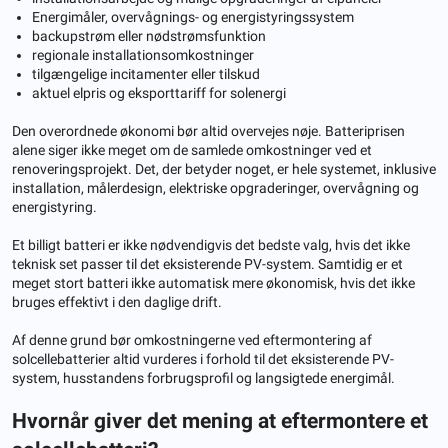
Energimåler, overvågnings- og energistyringssystem
backupstrøm eller nødstrømsfunktion
regionale installationsomkostninger
tilgængelige incitamenter eller tilskud
aktuel elpris og eksporttariff for solenergi
Den overordnede økonomi bør altid overvejes nøje. Batteriprisen
alene siger ikke meget om de samlede omkostninger ved et
renoveringsprojekt. Det, der betyder noget, er hele systemet, inklusive
installation, målerdesign, elektriske opgraderinger, overvågning og
energistyring.
Et billigt batteri er ikke nødvendigvis det bedste valg, hvis det ikke
teknisk set passer til det eksisterende PV-system. Samtidig er et
meget stort batteri ikke automatisk mere økonomisk, hvis det ikke
bruges effektivt i den daglige drift.
Af denne grund bør omkostningerne ved eftermontering af
solcellebatterier altid vurderes i forhold til det eksisterende PV-
system, husstandens forbrugsprofil og langsigtede energimål.
Hvornår giver det mening at eftermontere et