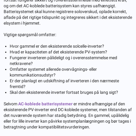
og om det AC-koblede batterisystem kan styres uafhængigt.
Batterisystemet skal kunne registrere soloverskud, oplade korrekt,
aflade på det rigtige tidspunkt og integreres sikkert i det eksisterende
elsystem i hjemmet.
Vigtige spørgsmål omfatter:
Hvor gammel er den eksisterende solcelle-inverter?
Hvad er kapaciteten af ​​det eksisterende PV-system?
Fungerer inverteren pålideligt og i overensstemmelse med
netkravene?
Omfatter systemet allerede overvågnings- eller
kommunikationsudstyr?
Er der planlagt en udskiftning af inverteren i den nærmeste
fremtid?
Skal den eksisterende inverter fortsat bruges på lang sigt?
Selvom
AC-koblede batterisystemer
er mindre afhængige af den
eksisterende PV-inverter end DC-koblede systemer, men tilstanden af
​​det nuværende system har stadig betydning. En gammel, upålidelig
eller for lille inverter kan påvirke systemplanlægningen og bør tages i
betragtning under kompatibilitetsvurderingen.