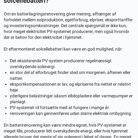
solcellebatteri?
Om en batterilagringsrenovering giver mening, afhænger af
forholdet mellem solproduktion, egetforbrug, elpriser, eksporttariffer
og investeringsomkostninger. Det centrale spørgsmål er ikke kun,
hvor meget elektricitet PV-systemet producerer, men også hvornår
der er behov for den elektricitet i hjemmet.
Et eftermonteret solcellebatteri kan være en god mulighed, når:
Det eksisterende PV-system producerer regelmæssigt
overskydende solenergi
en stor del af elforbruget finder sted om morgenen, aftenen eller
natten
eksportkompensationen er lav, og elpriserne fra nettet er relativt
høje
yderligere belastninger såsom elbilopladere eller varmepumper er
planlagt
PV-systemet vil fortsætte med at fungere i mange år
renoveringen kan gennemføres uden større elektrisk ombygning
En batterirenovering kan være mindre egnet, hvis PV-systemet er
meget lille, producerer lidt overskydende energi, eller hvis hjemmet
allerede bruger det meste af sin solenergi i løbet af dagen. En meget