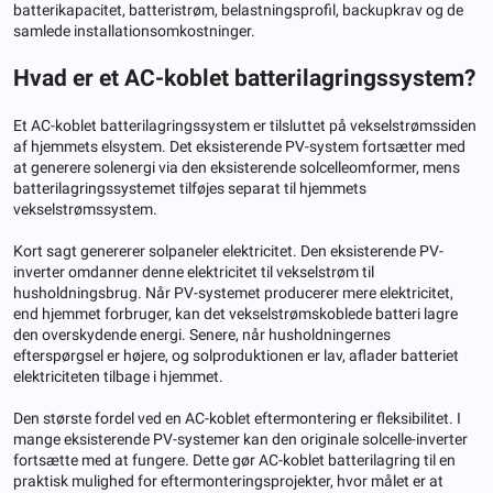
batterikapacitet, batteristrøm, belastningsprofil, backupkrav og de
samlede installationsomkostninger.
Hvad er et AC-koblet batterilagringssystem?
Et AC-koblet batterilagringssystem er tilsluttet på vekselstrømssiden
af ​​hjemmets elsystem. Det eksisterende PV-system fortsætter med
at generere solenergi via den eksisterende solcelleomformer, mens
batterilagringssystemet tilføjes separat til hjemmets
vekselstrømssystem.
Kort sagt genererer solpaneler elektricitet. Den eksisterende PV-
inverter omdanner denne elektricitet til vekselstrøm til
husholdningsbrug. Når PV-systemet producerer mere elektricitet,
end hjemmet forbruger, kan det vekselstrømskoblede batteri lagre
den overskydende energi. Senere, når husholdningernes
efterspørgsel er højere, og solproduktionen er lav, aflader batteriet
elektriciteten tilbage i hjemmet.
Den største fordel ved en AC-koblet eftermontering er fleksibilitet. I
mange eksisterende PV-systemer kan den originale solcelle-inverter
fortsætte med at fungere. Dette gør AC-koblet batterilagring til en
praktisk mulighed for eftermonteringsprojekter, hvor målet er at