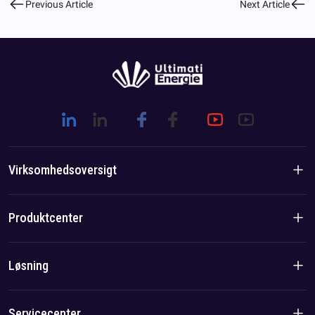
Previous Article
Next Article
Virksomhedsoversigt
Virksomhedsintroduktion
Produktcenter
Brandhistorie
Boligprodukter
Løsning
Hold-/lokal fordel
C&I-produkter
Løsning
Servicecenter