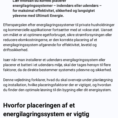
Lær hvordan du korrekt placerer
energilagringssystemer – indendørs eller udendørs –
for maksimal effektivitet, sikkerhed og langsigtet
ydeevne med Ultimati Energie.
Efterspørgslen efter energilagringssystemer til private husholdninger
og kommercielle applikationer fortsætter med at vokse støt. Uanset
om målet er at optimere egetforbruget, sikre strømforsyningen eller
reducere elomkostningerne, er den korrekte placering af et
energilagringssystem afgørende for effektivitet, levetid og
driftssikkerhed.
Især når man installerer et udendørs energilagringssystem eller
placerer et batteri i et udendørs miljø, skal der tages hensyn til flere
faktorer, da de direkte bestemmer systemets ydeevne og sikkerhed.
Denne vejledning forklarer, hvad du skal overveje under planlægning
og installation, hvilke placeringsfaktorer der er vigtigst, og hvordan
du finder den optimale løsning til din bygning eller dit energisystem.
Hvorfor placeringen af ​​et
energilagringssystem er vigtig