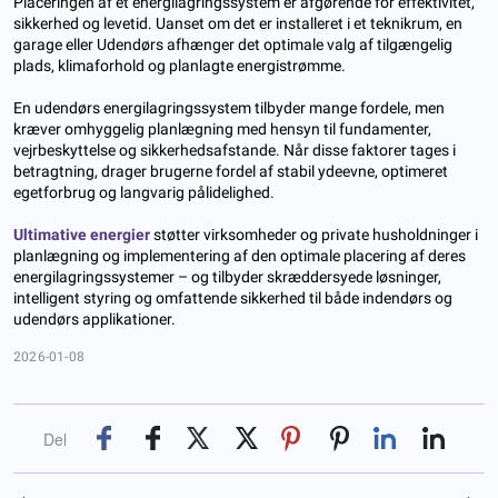
Placeringen af ​​et energilagringssystem er afgørende for effektivitet,
sikkerhed og levetid. Uanset om det er installeret i et teknikrum, en
garage eller Udendørs afhænger det optimale valg af tilgængelig
plads, klimaforhold og planlagte energistrømme.
En udendørs energilagringssystem tilbyder mange fordele, men
kræver omhyggelig planlægning med hensyn til fundamenter,
vejrbeskyttelse og sikkerhedsafstande. Når disse faktorer tages i
betragtning, drager brugerne fordel af stabil ydeevne, optimeret
egetforbrug og langvarig pålidelighed.
Ultimative energier
støtter virksomheder og private husholdninger i
planlægning og implementering af den optimale placering af deres
energilagringssystemer – og tilbyder skræddersyede løsninger,
intelligent styring og omfattende sikkerhed til både indendørs og
udendørs applikationer.
2026-01-08
Del