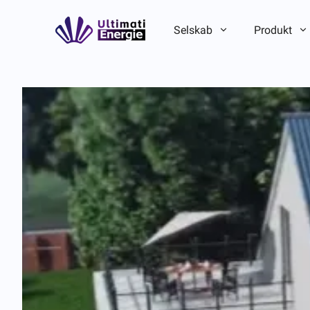
Selskab
Produkt
Virksomhedsintroduktion
Virksomhedsintroduktion
ESG
ESG
Brandhistorie
Brandhistorie
Hold-/lokal fordel
Hold-/lokal fordel