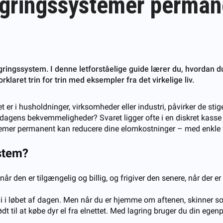
agringssystemer perman
ingssystem. I denne letforståelige guide lærer du, hvordan du 
rklaret trin for trin med eksempler fra det virkelige liv.
et er i husholdninger, virksomheder eller industri, påvirker de s
agens bekvemmeligheder? Svaret ligger ofte i en diskret kasse i
temer permanent kan reducere dine elomkostninger – med enkle for
ystem?
 når den er tilgængelig og billig, og frigiver den senere, når der er 
rgi i løbet af dagen. Men når du er hjemme om aftenen, skinner 
nødt til at købe dyr el fra elnettet. Med lagring bruger du din ege