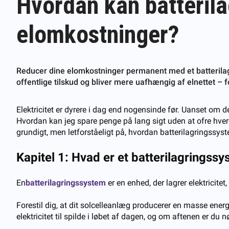
Hvordan kan batteril
elomkostninger?
Reducer dine elomkostninger permanent med et batterilagr
offentlige tilskud og bliver mere uafhængig af elnettet – fo
Elektricitet er dyrere i dag end nogensinde før. Uanset om d
Hvordan kan jeg spare penge på lang sigt uden at ofre hverd
grundigt, men letforståeligt på, hvordan batterilagringssys
Kapitel 1: Hvad er et batterilagringss
En
batterilagringssystem
er en enhed, der lagrer elektricitet,
Forestil dig, at dit solcelleanlæg producerer en masse ene
elektricitet til spilde i løbet af dagen, og om aftenen er du 