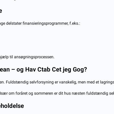
e
nge delstater finansieringsprogrammer, f.eks.:
 hjælp til ansøgningsprocessen.
ean – og
H
av
C
tab
C
et jeg
G
og?
en. Fuldstændig selvforsyning er vanskelig, men med et lagrings
 Især om foråret og sommeren er dit hus næsten fuldstændig se
eholdelse