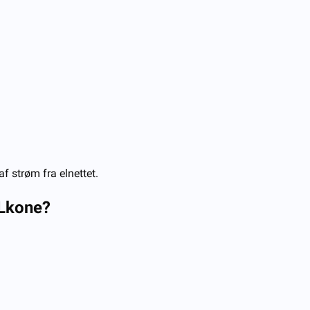
f strøm fra elnettet.
L
kone?