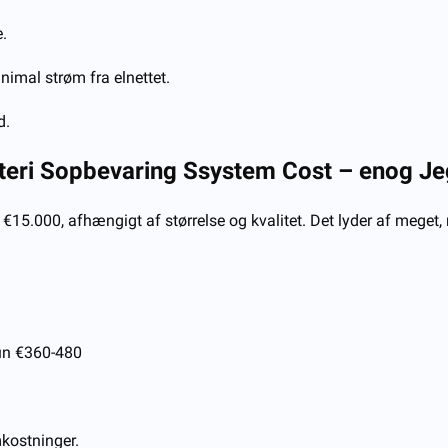
e.
imal strøm fra elnettet.
d.
teri
S
opbevaring
S
system
C
ost –
en
og
Je
5.000, afhængigt af størrelse og kvalitet. Det lyder af meget, m
un €360-480
mkostninger.