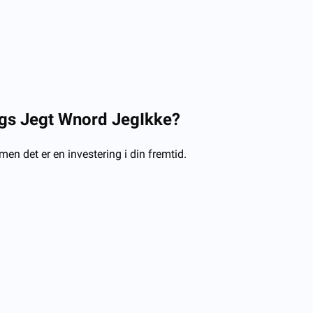
g
s
Jeg
t
W
nord
Jeg
Ikke?
en det er en investering i din fremtid.