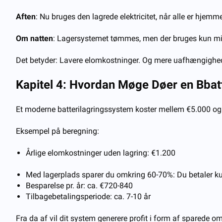
Aften
: Nu bruges den lagrede elektricitet, når alle er hjemm
Om natten
: Lagersystemet tømmes, men der bruges kun min
Det betyder: Lavere elomkostninger. Og mere uafhængighe
Kapitel 4: Hvordan
M
øge
D
øer en
B
bat
Et moderne batterilagringssystem koster mellem €5.000 og €1
Eksempel på beregning:
Årlige elomkostninger uden lagring: €1.200
Med lagerplads sparer du omkring 60-70%: Du betaler k
Besparelse pr. år: ca. €720-840
Tilbagebetalingsperiode: ca. 7-10 år
Fra da af vil dit system generere profit i form af sparede o