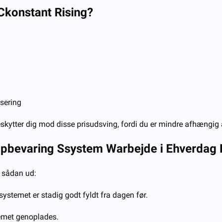
C
konstant
R
ising?
isering
eskytter dig mod disse prisudsving, fordi du er mindre afhængig a
pbevaring
S
system
W
arbejde i
E
hverdag
e sådan ud:
systemet er stadig godt fyldt fra dagen før.
temet genoplades.