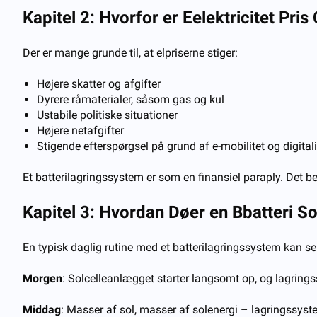
Kapitel 2: Hvorfor er
E
elektricitet
P
ris
Der er mange grunde til, at elpriserne stiger:
Højere skatter og afgifter
Dyrere råmaterialer, såsom gas og kul
Ustabile politiske situationer
Højere netafgifter
Stigende efterspørgsel på grund af e-mobilitet og digital
Et batterilagringssystem er som en finansiel paraply. Det b
Kapitel 3: Hvordan
D
øer en
B
batteri
S
o
En typisk daglig rutine med et batterilagringssystem kan s
Morgen
: Solcelleanlægget starter langsomt op, og lagrings
Middag
: Masser af sol, masser af solenergi – lagringssys