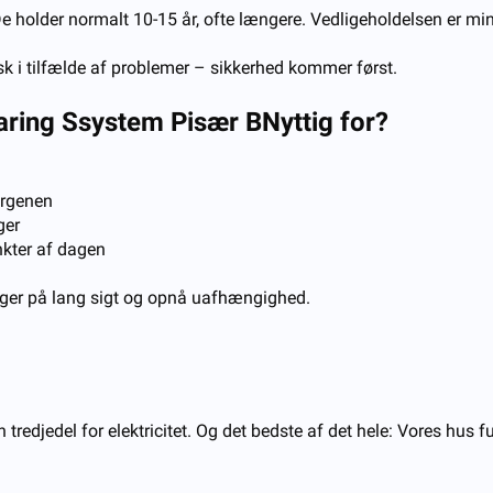
e holder normalt 10-15 år, ofte længere. Vedligeholdelsen er mini
isk i tilfælde af problemer – sikkerhed kommer først.
aring
S
system
P
især
B
Nyttig for?
orgenen
ger
kter af dagen
inger på lang sigt og opnå uafhængighed.
n tredjedel for elektricitet. Og det bedste af det hele: Vores hus