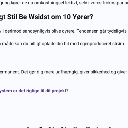
ring kører de nu omkostningseffektivt, selv i vores frokostpaus
g
t
S
til
B
e
W
sidst om 10
Y
ører?
 vil derimod sandsynligvis blive dyrere. Tendensen går tydeligvis 
n måde kan du billigt oplade din bil med egenproduceret strøm.
rmanent. Det gør dig mere uafhængig, giver sikkerhed og giver e
tem er det rigtige til dit projekt?