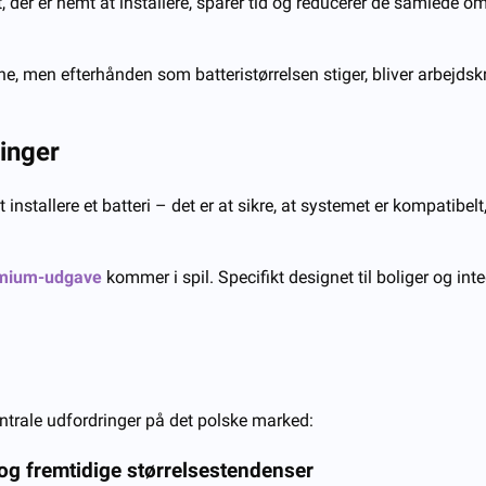
t, der er nemt at installere, sparer tid og reducerer de samlede o
, men efterhånden som batteristørrelsen stiger, bliver arbejdskr
ninger
 installere et batteri – det er at sikre, at systemet er kompatibe
mium-udgave
kommer i spil. Specifikt designet til boliger og inte
entrale udfordringer på det polske marked:
og fremtidige størrelsestendenser