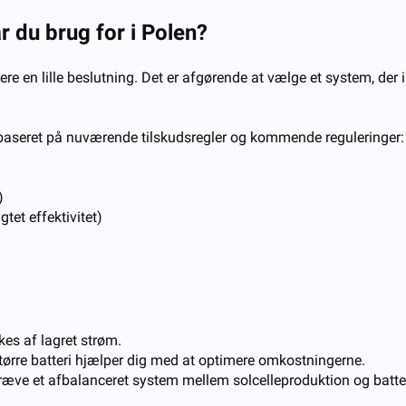
ar du brug for i Polen?
ngere en lille beslutning. Det er afgørende at vælge et system, d
je, baseret på nuværende tilskudsregler og kommende reguleringer:
)
tet effektivitet)
kes af lagret strøm.
t større batteri hjælper dig med at optimere omkostningerne.
 kræve et afbalanceret system mellem solcelleproduktion og batter