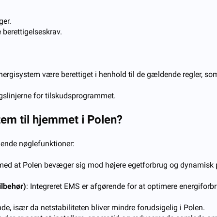
ger.
 berettigelseskrav.
energisystem være berettiget i henhold til de gældende regler, som 
ngslinjerne for tilskudsprogrammet.
tem til hjemmet i Polen?
gende nøglefunktioner:
t med at Polen bevæger sig mod højere egetforbrug og dynamisk pris
ilbehør)
: Integreret EMS er afgørende for at optimere energiforbru
de, især da netstabiliteten bliver mindre forudsigelig i Polen.