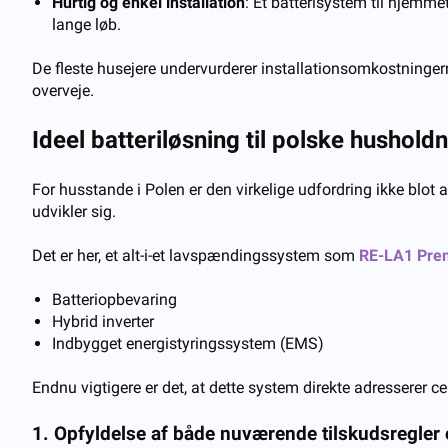
Hurtig og enkel installation
: Et batterisystem til hjemme
lange løb.
De fleste husejere undervurderer installationsomkostningerne
overveje.
Ideel batteriløsning til polske hushold
For husstande i Polen er den virkelige udfordring ikke blot at
udvikler sig.
Det er her, et alt-i-et lavspændingssystem som
RE-LA1 Pre
Batteriopbevaring
Hybrid inverter
Indbygget energistyringssystem (EMS)
Endnu vigtigere er det, at dette system direkte adresserer c
1. Opfyldelse af både nuværende tilskudsregler 