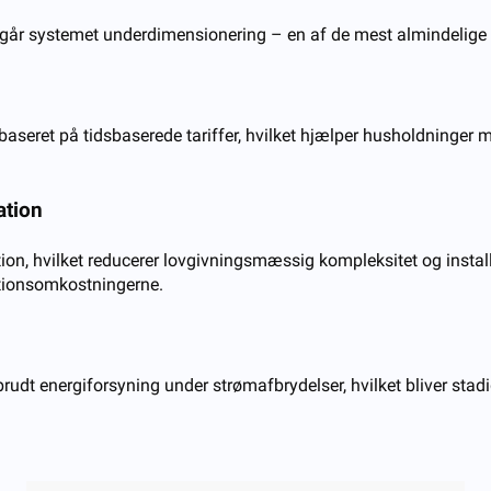
går systemet underdimensionering – en af ​​de mest almindelige f
baseret på tidsbaserede tariffer, hvilket hjælper husholdninge
ation
on, hvilket reducerer lovgivningsmæssig kompleksitet og installa
lationsomkostningerne.
t energiforsyning under strømafbrydelser, hvilket bliver stadig