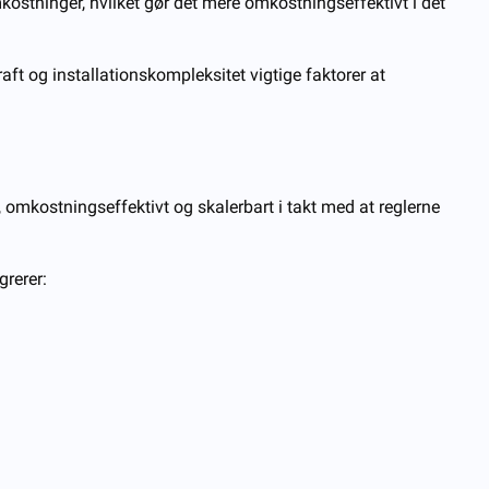
mkostninger, hvilket gør det mere omkostningseffektivt i det
aft og installationskompleksitet vigtige faktorer at
lt, omkostningseffektivt og skalerbart i takt med at reglerne
grerer: