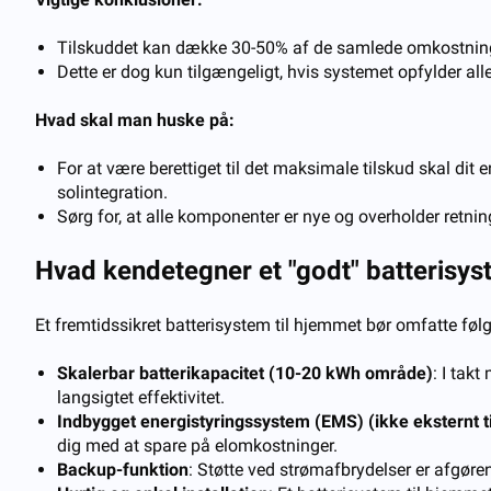
Tilskuddet kan dække 30-50% af de samlede omkostnin
Dette er dog kun tilgængeligt, hvis systemet opfylder alle
Hvad skal man huske på:
For at være berettiget til det maksimale tilskud skal dit 
solintegration.
Sørg for, at alle komponenter er nye og overholder retni
Hvad kendetegner et "godt" batterisys
Et fremtidssikret batterisystem til hjemmet bør omfatte føl
Skalerbar batterikapacitet (10-20 kWh område)
: I tak
langsigtet effektivitet.
Indbygget energistyringssystem (EMS) (ikke eksternt t
dig med at spare på elomkostninger.
Backup-funktion
: Støtte ved strømafbrydelser er afgøren