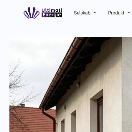
Selskab
Produkt
Virksomhedsintroduktion
Virksomhedsintroduktion
ESG
ESG
Brandhistorie
Brandhistorie
Hold-/lokal fordel
Hold-/lokal fordel