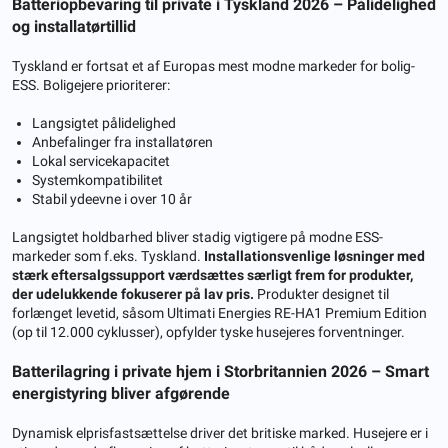
Batteriopbevaring til private i Tyskland 2026 – Pålidelighed
og installatørtillid
Tyskland er fortsat et af Europas mest modne markeder for bolig-
ESS. Boligejere prioriterer:
Langsigtet pålidelighed
Anbefalinger fra installatøren
Lokal servicekapacitet
Systemkompatibilitet
Stabil ydeevne i over 10 år
Langsigtet holdbarhed bliver stadig vigtigere på modne ESS-
markeder som f.eks. Tyskland.
Installationsvenlige løsninger med
stærk eftersalgssupport værdsættes særligt frem for produkter,
der udelukkende fokuserer på lav pris.
Produkter designet til
forlænget levetid, såsom Ultimati Energies RE-HA1 Premium Edition
(op til 12.000 cyklusser), opfylder tyske husejeres forventninger.
Batterilagring i private hjem i Storbritannien 2026 – Smart
energistyring bliver afgørende
Dynamisk elprisfastsættelse driver det britiske marked. Husejere er i