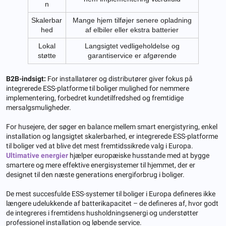
n
Skalerbar
Mange hjem tilføjer senere opladning
hed
af elbiler eller ekstra batterier
Lokal
Langsigtet vedligeholdelse og
støtte
garantiservice er afgørende
B2B-indsigt:
For installatører og distributører giver fokus på
integrerede ESS-platforme til boliger mulighed for nemmere
implementering, forbedret kundetilfredshed og fremtidige
mersalgsmuligheder.
For husejere, der søger en balance mellem smart energistyring, enkel
installation og langsigtet skalerbarhed, er integrerede ESS-platforme
til boliger ved at blive det mest fremtidssikrede valg i Europa.
Ultimative energier
hjælper europæiske husstande med at bygge
smartere og mere effektive energisystemer til hjemmet, der er
designet til den næste generations energiforbrug i boliger.
De mest succesfulde ESS-systemer til boliger i Europa defineres ikke
længere udelukkende af batterikapacitet – de defineres af, hvor godt
de integreres i fremtidens husholdningsenergi og understøtter
professionel installation og løbende service.