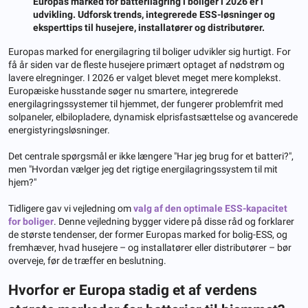
Europas marked for batterilagring i boliger i 2026 er i
udvikling. Udforsk trends, integrerede ESS-løsninger og
eksperttips til husejere, installatører og distributører.
Europas marked for energilagring til boliger udvikler sig hurtigt. For
få år siden var de fleste husejere primært optaget af nødstrøm og
lavere elregninger. I 2026 er valget blevet meget mere komplekst.
Europæiske husstande søger nu smartere, integrerede
energilagringssystemer til hjemmet, der fungerer problemfrit med
solpaneler, elbilopladere, dynamisk elprisfastsættelse og avancerede
energistyringsløsninger.
Det centrale spørgsmål er ikke længere "Har jeg brug for et batteri?",
men "Hvordan vælger jeg det rigtige energilagringssystem til mit
hjem?"
Tidligere gav vi vejledning om
valg af den optimale ESS-kapacitet
for boliger
. Denne vejledning bygger videre på disse råd og forklarer
de største tendenser, der former Europas marked for bolig-ESS, og
fremhæver, hvad husejere – og installatører eller distributører – bør
overveje, før de træffer en beslutning.
Hvorfor er Europa stadig et af verdens