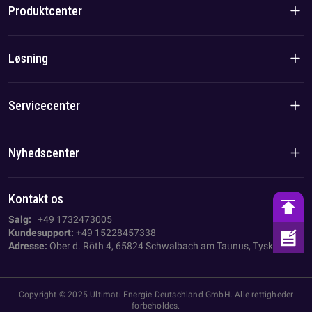
Produktcenter
Brandhistorie
Boligprodukter
Løsning
Hold-/lokal fordel
C&I-produkter
Løsning
Servicecenter
Sag
Privatlivspolitik
Nyhedscenter
Aftryk
Virksomhedsnyheder
Kontakt os
AGB
Branchenyheder
Salg:
+49 1732473005
Kundesupport:
+49 15228457338
Adresse:
Ober d. Röth 4, 65824 Schwalbach am Taunus, Tyskland
Copyright © 2025 Ultimati Energie Deutschland GmbH. Alle rettigheder
forbeholdes.