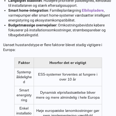
Langsigtet stabilitet
: Husejere prioriterer pålidelighed, kendskab
til installatøren og stærk eftersalgssupport.
Smart home-integration
: Familieplanlægning
Elbilopladere
,
varmepumper eller smart home-systemer værdsætter intelligent
energistyring og økosystemkompatibilitet.
Budgetmæssige overvejelser
: Omkostningsbevidste købere
fokuserer på installationsomkostninger, strømbesparelser og
tilbagebetalingstid.
Uanset husstandstype er flere faktorer blevet stadig vigtigere i
Europa:
Faktor
Hvorfor det er vigtigt
Systemp
ESS-systemer forventes at fungere i
ålidelighe
over 10 år
d
Smart
Dynamisk elprisfastsættelse bliver
energisty
mere og mere almindelig i hele Europa
ring
Enkel
Høje europæiske lønomkostninger gør
installatio
nem implementering værdifuld