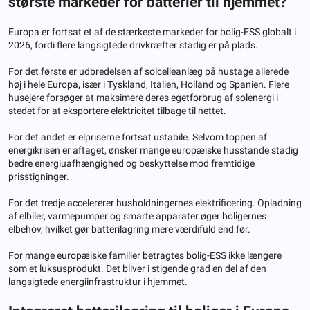
største markeder for batterier til hjemmet?
Europa er fortsat et af de stærkeste markeder for bolig-ESS globalt i
2026, fordi flere langsigtede drivkræfter stadig er på plads.
For det første er udbredelsen af ​​solcelleanlæg på hustage allerede
høj i hele Europa, især i Tyskland, Italien, Holland og Spanien. Flere
husejere forsøger at maksimere deres egetforbrug af solenergi i
stedet for at eksportere elektricitet tilbage til nettet.
For det andet er elpriserne fortsat ustabile. Selvom toppen af ​​
energikrisen er aftaget, ønsker mange europæiske husstande stadig
bedre energiuafhængighed og beskyttelse mod fremtidige
prisstigninger.
For det tredje accelererer husholdningernes elektrificering. Opladning
af elbiler, varmepumper og smarte apparater øger boligernes
elbehov, hvilket gør batterilagring mere værdifuld end før.
For mange europæiske familier betragtes bolig-ESS ikke længere
som et luksusprodukt. Det bliver i stigende grad en del af den
langsigtede energiinfrastruktur i hjemmet.