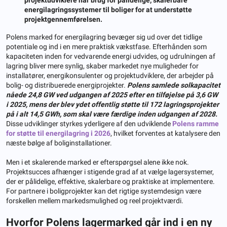
energilagringssystemer til boliger for at understøtte
projektgennemførelsen.
Polens marked for energilagring bevæger sig ud over det tidlige
potentiale og ind i en mere praktisk vækstfase. Efterhånden som
kapaciteten inden for vedvarende energi udvides, og udrulningen af ​​
lagring bliver mere synlig, skaber markedet nye muligheder for
installatører, energikonsulenter og projektudviklere, der arbejder på
bolig- og distribuerede energiprojekter.
Polens samlede solkapacitet
nåede 24,8 GW ved udgangen af ​​2025 efter en tilføjelse på 3,6 GW
i 2025, mens der blev ydet offentlig støtte til 172 lagringsprojekter
på i alt 14,5 GWh, som skal være færdige inden udgangen af ​​2028.
Disse udviklinger styrkes yderligere af den udviklende
Polens ramme
for støtte til energilagring i 2026
, hvilket forventes at katalysere den
næste bølge af boliginstallationer.
Men i et skalerende marked er efterspørgsel alene ikke nok.
Projektsucces afhænger i stigende grad af at vælge lagersystemer,
der er pålidelige, effektive, skalerbare og praktiske at implementere.
For partnere i boligprojekter kan det rigtige systemdesign være
forskellen mellem markedsmulighed og reel projektværdi.
Hvorfor Polens lagermarked går ind i en ny