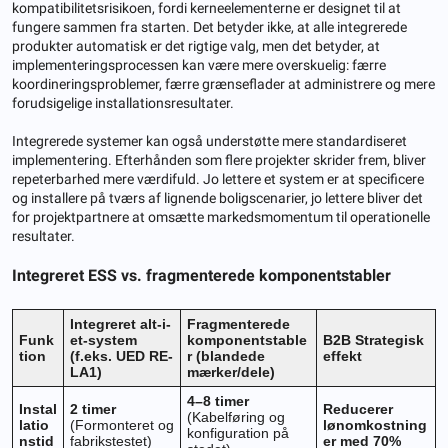
kompatibilitetsrisikoen, fordi kerneelementerne er designet til at
fungere sammen fra starten. Det betyder ikke, at alle integrerede
produkter automatisk er det rigtige valg, men det betyder, at
implementeringsprocessen kan være mere overskuelig: færre
koordineringsproblemer, færre grænseflader at administrere og mere
forudsigelige installationsresultater.
Integrerede systemer kan også understøtte mere standardiseret
implementering. Efterhånden som flere projekter skrider frem, bliver
repeterbarhed mere værdifuld. Jo lettere et system er at specificere
og installere på tværs af lignende boligscenarier, jo lettere bliver det
for projektpartnere at omsætte markedsmomentum til operationelle
resultater.
Integreret ESS vs. fragmenterede komponentstabler
Integreret alt-i-
Fragmenterede
Funk
et-system
komponentstable
B2B Strategisk
tion
(f.eks. UED RE-
r (blandede
effekt
LA1)
mærker/dele)
4–8 timer
Instal
2 timer
Reducerer
(Kabelføring og
latio
(Formonteret og
lønomkostning
konfiguration på
nstid
fabrikstestet)
er med 70%