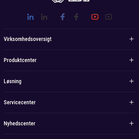
Virksomhedsoversigt
Virksomhedsintroduktion
Produktcenter
Brandhistorie
Boligprodukter
Løsning
Hold-/lokal fordel
C&I-produkter
Løsning
Servicecenter
Sag
Privatlivspolitik
Nyhedscenter
Aftryk
Virksomhedsnyheder