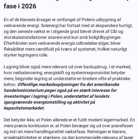
fase i 2026
En af de klareste årsager er omfanget af Polens udbygning af
vedvarende energi. Solenergi har fortsat med at ekspandere hurtigt,
og den seneste vækst er i stigende grad blevet drevet af C&I og
storskalainstallationer snarere end kun små boligtilbygninger.
Efterhånden som vedvarende energis udbredelse stiger, bliver
fleksibilitet mere værdifuld på tværs af systemet, hvilket naturligt
styrker lagringens rolle.
Lagring bliver også mere relevant ud over backupbrug. I et marked,
hvor netbalancering, energiskift og systemresponsivitet betyder
mere, begynder lagring at understøtte en bredere vifte af praktiske
behov.
Offentlige markedsoplysninger fra det amerikanske
handelsministerium peger også på en stærk interesse for
investeringer i lagring i Polen, understøttet af landets
igangværende energiomstilling og aktivitet på
kapacitetsmarkedet.
Det betyder ikke, at Polen allerede er et fuldt modent lagermarked. En
mere præcis konklusion er, at Polen bevæger sig ud over prøvefasen
og ind i en mere handlingsrettet vækstfase. Retningen er klarere,
projektaktiviteten er stærkere, og den kommercielle relevans af lager