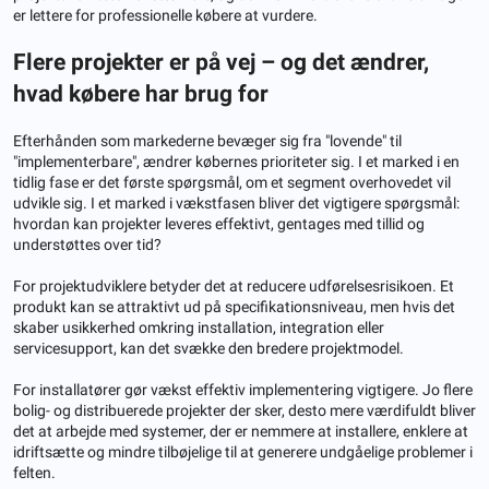
er lettere for professionelle købere at vurdere.
Flere projekter er på vej – og det ændrer,
hvad købere har brug for
Efterhånden som markederne bevæger sig fra "lovende" til
"implementerbare", ændrer købernes prioriteter sig. I et marked i en
tidlig fase er det første spørgsmål, om et segment overhovedet vil
udvikle sig. I et marked i vækstfasen bliver det vigtigere spørgsmål:
hvordan kan projekter leveres effektivt, gentages med tillid og
understøttes over tid?
For projektudviklere betyder det at reducere udførelsesrisikoen. Et
produkt kan se attraktivt ud på specifikationsniveau, men hvis det
skaber usikkerhed omkring installation, integration eller
servicesupport, kan det svække den bredere projektmodel.
For installatører gør vækst effektiv implementering vigtigere. Jo flere
bolig- og distribuerede projekter der sker, desto mere værdifuldt bliver
det at arbejde med systemer, der er nemmere at installere, enklere at
idriftsætte og mindre tilbøjelige til at generere undgåelige problemer i
felten.