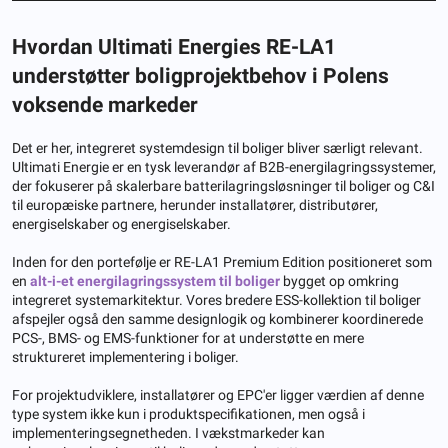
Hvordan Ultimati Energies RE-LA1
understøtter boligprojektbehov i Polens
voksende markeder
Det er her, integreret systemdesign til boliger bliver særligt relevant.
Ultimati Energie er en tysk leverandør af B2B-energilagringssystemer,
der fokuserer på skalerbare batterilagringsløsninger til boliger og C&I
til europæiske partnere, herunder installatører, distributører,
energiselskaber og energiselskaber.
Inden for den portefølje er RE-LA1 Premium Edition positioneret som
en
alt-i-et energilagringssystem til boliger
bygget op omkring
integreret systemarkitektur. Vores bredere ESS-kollektion til boliger
afspejler også den samme designlogik og kombinerer koordinerede
PCS-, BMS- og EMS-funktioner for at understøtte en mere
struktureret implementering i boliger.
For projektudviklere, installatører og EPC'er ligger værdien af ​​denne
type system ikke kun i produktspecifikationen, men også i
implementeringsegnetheden. I vækstmarkeder kan