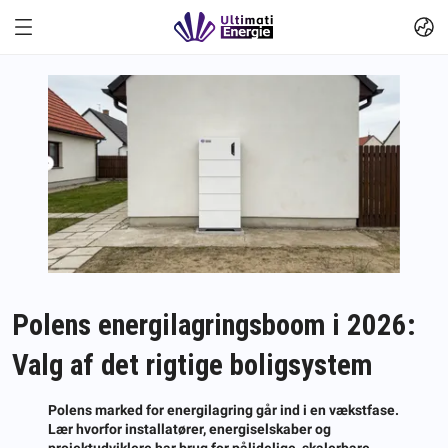
Polens energilagringsboom i 2026:
Valg af det rigtige boligsystem
Polens marked for energilagring går ind i en vækstfase.
Lær hvorfor installatører, energiselskaber og
projektudviklere har brug for pålidelige, skalerbare