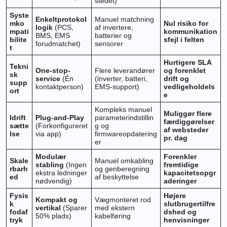
stedet)
Syste
Enkeltprotokol
Manuel matchning
mko
Nul risiko for
logik
(PCS,
af invertere,
mpati
kommunikation
BMS, EMS
batterier og
bilite
sfejl i felten
forudmatchet)
sensorer
t
Hurtigere SLA
Tekni
One-stop-
Flere leverandører
og forenklet
sk
service
(Én
(inverter, batteri,
drift og
supp
kontaktperson)
EMS-support)
vedligeholdels
ort
e
Kompleks manuel
Muliggør flere
Idrift
Plug-and-Play
parameterindstillin
færdiggørelser
sætte
(Forkonfigureret
g og
af websteder
lse
via app)
firmwareopdatering
pr. dag
er
Modulær
Forenkler
Skale
Manuel omkabling
stabling
(Ingen
fremtidige
rbarh
og genberegning
ekstra ledninger
kapacitetsopgr
ed
af beskyttelse
nødvendig)
aderinger
Fysis
Højere
Kompakt og
Vægmonteret rod
k
slutbrugertilfre
vertikal
(Sparer
med ekstern
fodaf
dshed og
50% plads)
kabelføring
tryk
henvisninger