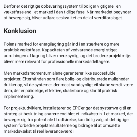
Derfor er det rigtige opbevaringssystem til boliger vigtigere i en
vækstfase end i et marked i den tidlige fase. Når markedet begynder
at bevæge sig, bliver udførelseskvalitet en del af værdiforslaget.
Konklusion
Polens marked for energilagring går ind i en stærkere og mere
praktisk vækstfase. Kapaciteten af ​​vedvarende energi stiger,
udrulningen af ​​lagring bliver mere synlig, og det bredere projektmiljø
bliver mere relevant for professionelle markedsdeltagere.
Men markedsmomentum alene garanterer ikke succesfulde
projekter. Efterhånden som flere bolig- og distribuerede muligheder
dukker op, vil de systemer, der mest sandsynligt vil skabe værdi, være
dem, der er pålidelige, effektive, skalerbare og klar til praktisk
implementering.
For projektudviklere, installatører og EPC'er gør det systemvalg til en
strategisk beslutning snarere end blot et indkøbstrin. I et marked, der
bevæger sig fra potentiale til udførelse, kan tidlig valg af det rigtige
system forbedre projektresultaterne og bidrage til at omsætte
markedsvækst til reel leveranceværdi.