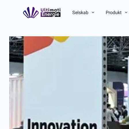
Selskab
Produkt
Virksomhedsintroduktion
Virksomhedsintroduktion
ESG
ESG
Brandhistorie
Brandhistorie
Hold-/lokal fordel
Hold-/lokal fordel