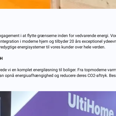
gagement i at flytte grænserne inden for vedvarende energi. Vor
ri integration i moderne hjem og tilbyder 20 års exceptionel ydee
æredygtige energisystemer til vores kunder over hele verden.
bH
en komplet energiløsning til boliger. Fra topmoderne varmepum
 kan opnå energiuafhængighed og reducere deres CO2-aftryk. Be