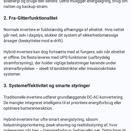
solenergi og bruge den senere. Dette muliggør energilagring, brug om
natten og backup-strøm.
2. Fra
-
Gitterfunktionalitet
Normale invertere er fuldstændig afhængige af elnettet. Hvis nettet
går ned, selv i dagslys, slukker dit system af sikkerhedsmæssige
årsager (beskyttelse mod ø-drift).
Hybrid-invertere kan dog fortsætte med at fungere, selv når elnettet
er offline. De fleste leveres med UPS-funktioner (uafbrydelig
strømforsyning), der holder vigtige belastninger kørende under
strømafbrydelser – ideelt til landdistrikter eller missionskritiske
systemer.
3. Systemeffektivitet og smarte styringer
Traditionelle invertere udfører grundlæggende DC-AC-konvertering.
De mangler integreret intelligens til at prioritere energiforbrug eller
optimere batteriinteraktion.
Hybrid-invertere har ofte smart energistyring, såsom
belastningsprioritering, peak-shaving og realtidsstyring af, hvor
solenergien går hen – hjemmeforbrug, batteri eller net. Dette fører til