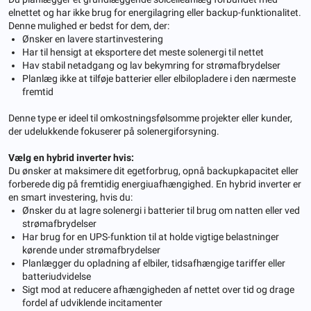
elnettet og har ikke brug for energilagring eller backup-funktionalitet.
Denne mulighed er bedst for dem, der:
Ønsker en lavere startinvestering
Har til hensigt at eksportere det meste solenergi til nettet
Hav stabil netadgang og lav bekymring for strømafbrydelser
Planlæg ikke at tilføje batterier eller elbilopladere i den nærmeste
fremtid
Denne type er ideel til omkostningsfølsomme projekter eller kunder,
der udelukkende fokuserer på solenergiforsyning.
Vælg en hybrid inverter hvis:
Du ønsker at maksimere dit egetforbrug, opnå backupkapacitet eller
forberede dig på fremtidig energiuafhængighed. En hybrid inverter er
en smart investering, hvis du:
Ønsker du at lagre solenergi i batterier til brug om natten eller ved
strømafbrydelser
Har brug for en UPS-funktion til at holde vigtige belastninger
kørende under strømafbrydelser
Planlægger du opladning af elbiler, tidsafhængige tariffer eller
batteriudvidelse
Sigt mod at reducere afhængigheden af ​​nettet over tid og drage
fordel af udviklende incitamenter