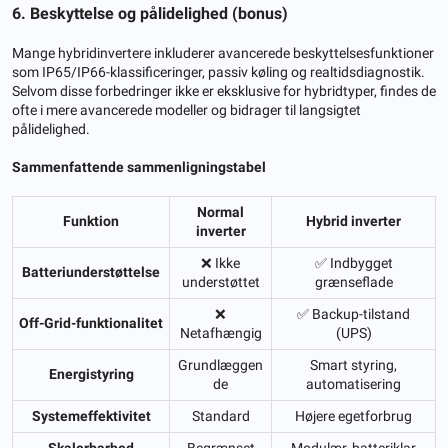
6. Beskyttelse og pålidelighed (bonus)
Mange hybridinvertere inkluderer avancerede beskyttelsesfunktioner
som IP65/IP66-klassificeringer, passiv køling og realtidsdiagnostik.
Selvom disse forbedringer ikke er eksklusive for hybridtyper, findes de
ofte i mere avancerede modeller og bidrager til langsigtet
pålidelighed.
Sammenfattende sammenligningstabel
Normal
Funktion
Hybrid inverter
inverter
❌ Ikke
✅ Indbygget
Batteriunderstøttelse
understøttet
grænseflade
❌
✅ Backup-tilstand
Off-Grid-funktionalitet
Netafhængig
(UPS)
Grundlæggen
Smart styring,
Energistyring
de
automatisering
Systemeffektivitet
Standard
Højere egetforbrug
Skalerbarhed
Begrænset
Modulær, batteriklar