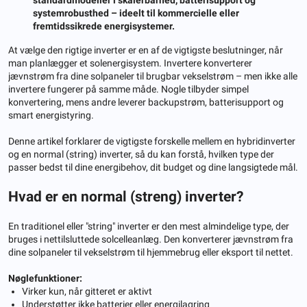
systemrobusthed – ideelt til kommercielle eller
fremtidssikrede energisystemer.
At vælge den rigtige inverter er en af de vigtigste beslutninger, når
man planlægger et solenergisystem. Invertere konverterer
jævnstrøm fra dine solpaneler til brugbar vekselstrøm – men ikke alle
invertere fungerer på samme måde. Nogle tilbyder simpel
konvertering, mens andre leverer backupstrøm, batterisupport og
smart energistyring.
Denne artikel forklarer de vigtigste forskelle mellem en hybridinverter
og en normal (string) inverter, så du kan forstå, hvilken type der
passer bedst til dine energibehov, dit budget og dine langsigtede mål.
Hvad er en normal (streng) inverter?
En traditionel eller "string" inverter er den mest almindelige type, der
bruges i nettilsluttede solcelleanlæg. Den konverterer jævnstrøm fra
dine solpaneler til vekselstrøm til hjemmebrug eller eksport til nettet.
Nøglefunktioner:
Virker kun, når gitteret er aktivt
Understøtter ikke batterier eller energilagring