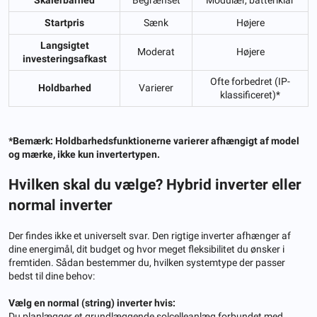
Startpris
Sænk
Højere
Langsigtet
Moderat
Højere
investeringsafkast
Ofte forbedret (IP-
Holdbarhed
Varierer
klassificeret)*
*Bemærk: Holdbarhedsfunktionerne varierer afhængigt af model
og mærke, ikke kun invertertypen.
Hvilken skal du vælge? Hybrid inverter eller
normal inverter
Der findes ikke et universelt svar. Den rigtige inverter afhænger af
dine energimål, dit budget og hvor meget fleksibilitet du ønsker i
fremtiden. Sådan bestemmer du, hvilken systemtype der passer
bedst til dine behov:
Vælg en normal (string) inverter hvis:
Du planlægger et grundlæggende solcelleanlæg forbundet med