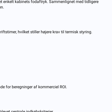
 et enkelt kabinets fodaftryk. Sammenlignet med tidligere
en.
timer, hvilket stiller højere krav til termisk styring.
ende for beregninger af kommerciel ROI.
levet centrale indkøbskriterier.