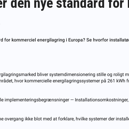
er den nye standard for
a
 for kommerciel energilagring i Europa? Se hvorfor installatør
gilagringsmarked bliver systemdimensionering stille og roligt me
ådet, hvor kommercielle energilagringssystemer på 261 kWh f
reelle implementeringsbegrænsninger — Installationsomkostninger
denne overgang ikke blot med at forklare, hvilke systemer der inst