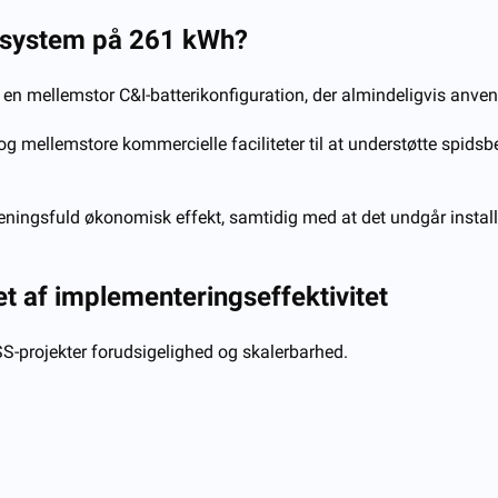
gssystem på 261 kWh?
il en mellemstor C&I-batterikonfiguration, der almindeligvis anven
 mellemstore kommercielle faciliteter til at understøtte spidsb
ningsfuld økonomisk effekt, samtidig med at det undgår instal
t af implementeringseffektivitet
ESS-projekter forudsigelighed og skalerbarhed.