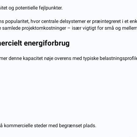
tet og potentielle fejlpunkter.
ns popularitet, hvor centrale delsystemer er præintegreret i et en
de samlede projektomkostninger – især vigtigt for små og mellem
ercielt energiforbrug
r denne kapacitet nøje overens med typiske belastningsprofile
 på kommercielle steder med begrænset plads.