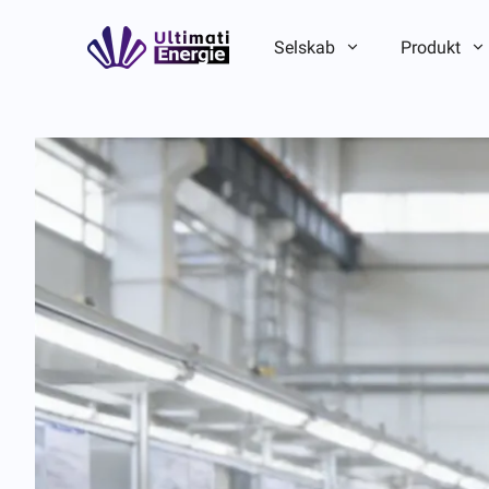
Selskab
Produkt
Virksomhedsintroduktion
Virksomhedsintroduktion
ESG
ESG
Brandhistorie
Brandhistorie
Hold-/lokal fordel
Hold-/lokal fordel