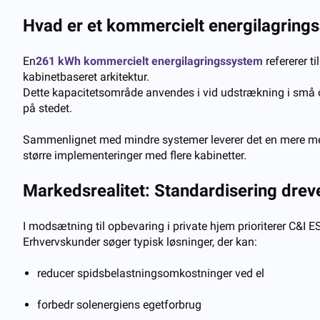
Hvad er et kommercielt energilagrin
En
261 kWh kommercielt energilagringssystem
refererer t
kabinetbaseret arkitektur.
Dette kapacitetsområde anvendes i vid udstrækning i små og
på stedet.
Sammenlignet med mindre systemer leverer det en mere me
større implementeringer med flere kabinetter.
Markedsrealitet: Standardisering dreve
I modsætning til opbevaring i private hjem prioriterer C&I 
Erhvervskunder søger typisk løsninger, der kan:
reducer spidsbelastningsomkostninger ved el
forbedr solenergiens egetforbrug