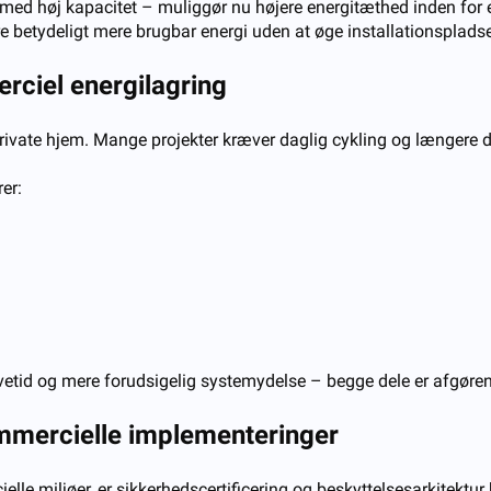
r med høj kapacitet – muliggør nu højere energitæthed inden for
e betydeligt mere brugbar energi uden at øge installationsplads
erciel energilagring
ivate hjem. Mange projekter kræver daglig cykling og længere drifts
er:
 levetid og mere forudsigelig systemydelse – begge dele er afgør
ommercielle implementeringer
e miljøer, er sikkerhedscertificering og beskyttelsesarkitektur b