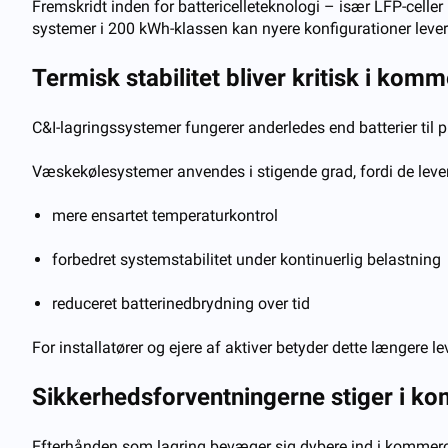
Fremskridt inden for battericelleteknologi – især LFP-celle
systemer i 200 kWh-klassen kan nyere konfigurationer lever
Termisk stabilitet bliver kritisk i komm
C&I-lagringssystemer fungerer anderledes end batterier til pr
Væskekølesystemer anvendes i stigende grad, fordi de lever
mere ensartet temperaturkontrol
forbedret systemstabilitet under kontinuerlig belastning
reduceret batterinedbrydning over tid
For installatører og ejere af aktiver betyder dette længere
Sikkerhedsforventningerne stiger i k
Efterhånden som lagring bevæger sig dybere ind i kommerciell