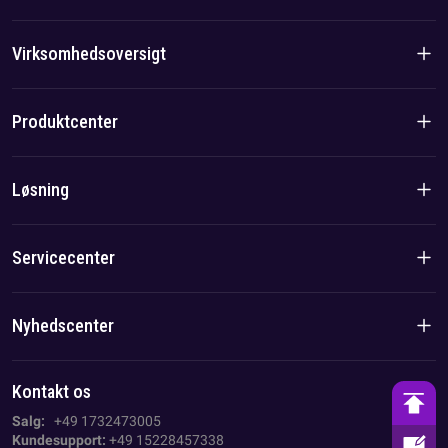
Virksomhedsoversigt
Virksomhedsintroduktion
Produktcenter
Brandhistorie
Boligprodukter
Løsning
Hold-/lokal fordel
C&I-produkter
Løsning
Servicecenter
Sag
Privatlivspolitik
Nyhedscenter
Aftryk
Virksomhedsnyheder
Kontakt os
AGB
Branchenyheder
Salg:
+49 1732473005
Kundesupport:
+49 15228457338