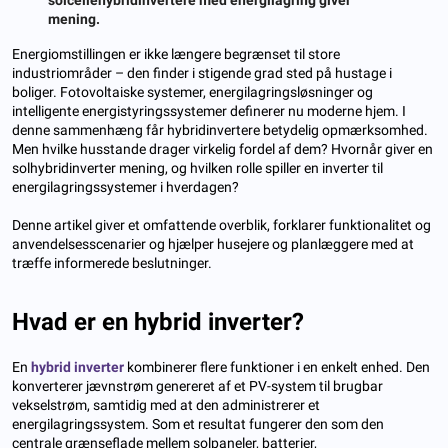
mening.
Energiomstillingen er ikke længere begrænset til store
industriområder – den finder i stigende grad sted på hustage i
boliger. Fotovoltaiske systemer, energilagringsløsninger og
intelligente energistyringssystemer definerer nu moderne hjem. I
denne sammenhæng får hybridinvertere betydelig opmærksomhed.
Men hvilke husstande drager virkelig fordel af dem? Hvornår giver en
solhybridinverter mening, og hvilken rolle spiller en inverter til
energilagringssystemer i hverdagen?
Denne artikel giver et omfattende overblik, forklarer funktionalitet og
anvendelsesscenarier og hjælper husejere og planlæggere med at
træffe informerede beslutninger.
Hvad er en hybrid inverter?
En
hybrid inverter
kombinerer flere funktioner i en enkelt enhed. Den
konverterer jævnstrøm genereret af et PV-system til brugbar
vekselstrøm, samtidig med at den administrerer et
energilagringssystem. Som et resultat fungerer den som den
centrale grænseflade mellem solpaneler, batterier,