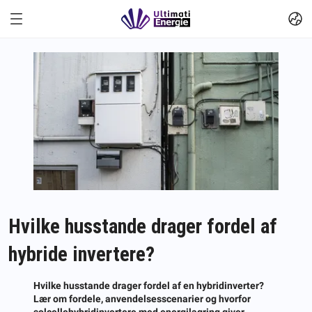
Hvilke husstande drager fordel af
hybride invertere?
Hvilke husstande drager fordel af en hybridinverter?
Lær om fordele, anvendelsesscenarier og hvorfor
solcellehybridinvertere med energilagring giver